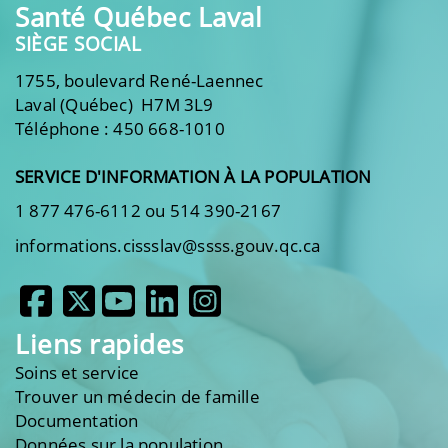
Santé Québec Laval
SIÈGE SOCIAL
1755, boulevard René-Laennec
Laval (Québec) H7M 3L9
Téléphone : 450 668-1010
SERVICE D'INFORMATION À LA POPULATION
1 877 476-6112 ou 514 390-2167
informations.cissslav@ssss.gouv.qc.ca
Liens rapides
Soins et service
Trouver un médecin de famille
Documentation
Données sur la population