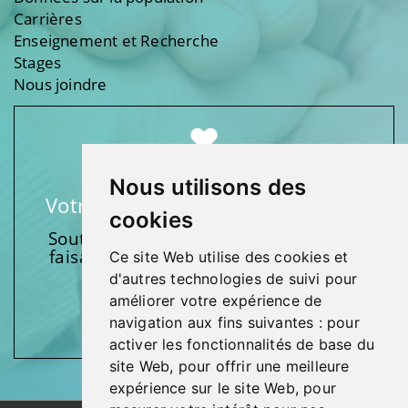
Carrières
Enseignement et Recherche
Stages
Nous joindre
Nous utilisons des
Votre soutien fait une différence
cookies
Soutenez l’une de nos fondations en
faisant un don et en participant aux
Ce site Web utilise des cookies et
activités.
d'autres technologies de suivi pour
améliorer votre expérience de
Donnez généreusement!
navigation aux fins suivantes :
pour
activer les fonctionnalités de base du
site Web
,
pour offrir une meilleure
expérience sur le site Web
,
pour