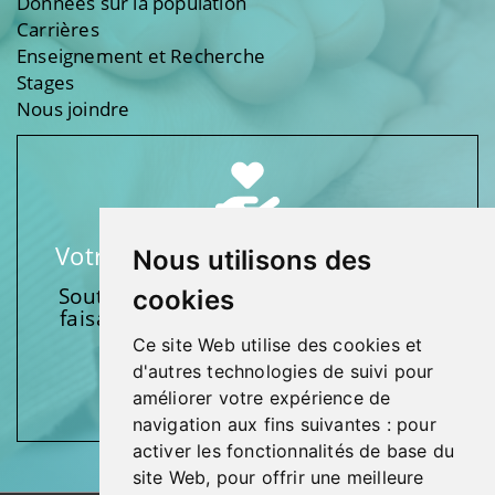
Données sur la population
Carrières
Enseignement et Recherche
Stages
Nous joindre
Votre soutien fait une différence
Nous utilisons des
Soutenez l’une de nos fondations en
cookies
faisant un don et en participant aux
activités.
Ce site Web utilise des cookies et
d'autres technologies de suivi pour
Donnez généreusement!
améliorer votre expérience de
navigation aux fins suivantes :
pour
activer les fonctionnalités de base du
site Web
,
pour offrir une meilleure