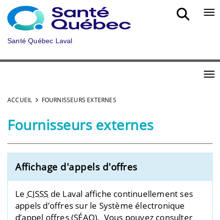
Aller au menu principal
Bou
Santé Québec Laval
Bou
ACCUEIL
FOURNISSEURS EXTERNES
Fournisseurs externes
Affichage d'appels d'offres
Le
CISSS
de Laval affiche continuellement ses
appels d’offres sur le Système électronique
d’appel offres (SÉAO). Vous pouvez consulter