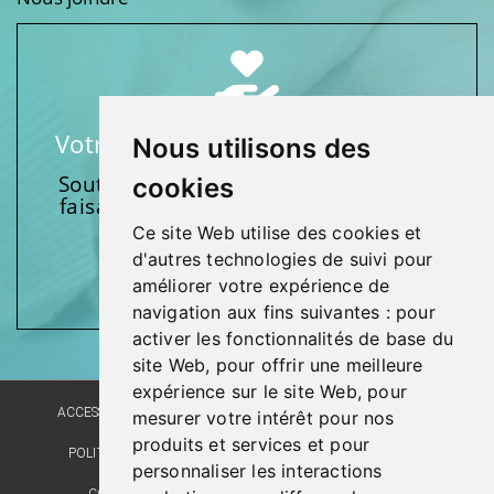
Votre soutien fait une différence
Nous utilisons des
Soutenez l’une de nos fondations en
cookies
faisant un don et en participant aux
activités.
Ce site Web utilise des cookies et
d'autres technologies de suivi pour
Donnez généreusement!
améliorer votre expérience de
navigation aux fins suivantes :
pour
activer les fonctionnalités de base du
site Web
,
pour offrir une meilleure
expérience sur le site Web
,
pour
ACCESSIBILITÉ
PLAN DU SITE
POLITIQUE LINGUISTIQUE
mesurer votre intérêt pour nos
produits et services et pour
POLITIQUE DE CONFIDENTIALITÉ
RÉALISATION DU SITE
personnaliser les interactions
COMMENTAIRES, SUGGESTIONS, REMERCIEMENTS