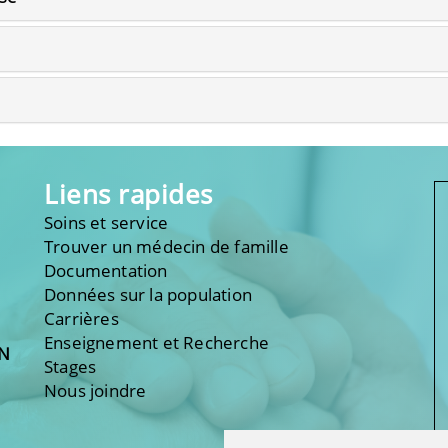
Liens rapides
Soins et service
Trouver un médecin de famille
Documentation
Données sur la population
Carrières
Enseignement et Recherche
ON
Stages
Nous joindre