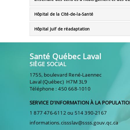
Hôpital de la Cité-de-la-Santé
Hôpital juif de réadaptation
Santé Québec Laval
SIÈGE SOCIAL
1755, boulevard René-Laennec
Laval (Québec) H7M 3L9
Téléphone : 450 668-1010
SERVICE D'INFORMATION À LA POPULATI
1 877 476-6112 ou 514 390-2167
informations.cissslav@ssss.gouv.qc.ca