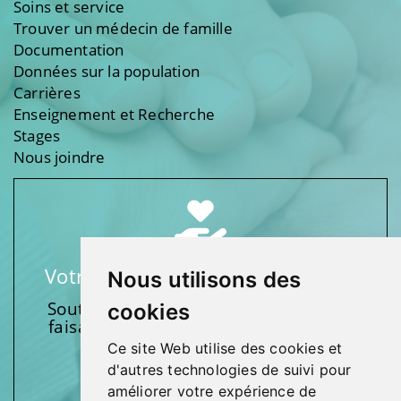
Soins et service
Trouver un médecin de famille
Documentation
Données sur la population
Carrières
Enseignement et Recherche
Stages
Nous joindre
Votre soutien fait une différence
Nous utilisons des
Soutenez l’une de nos fondations en
cookies
faisant un don et en participant aux
activités.
Ce site Web utilise des cookies et
d'autres technologies de suivi pour
Donnez généreusement!
améliorer votre expérience de