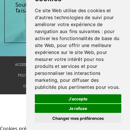
Soutenez l’une de nos fondations en
faisant un don et en participant aux
Ce site Web utilise des cookies et
activités.
d'autres technologies de suivi pour
améliorer votre expérience de
Donnez généreusement!
navigation aux fins suivantes :
pour
activer les fonctionnalités de base du
site Web
,
pour offrir une meilleure
expérience sur le site Web
,
pour
mesurer votre intérêt pour nos
ACCESSIBILITÉ
PLAN DU SITE
POLITIQUE LINGUISTIQUE
produits et services et pour
personnaliser les interactions
POLITIQUE DE CONFIDENTIALITÉ
RÉALISATION DU SITE
marketing
,
pour diffuser des
COMMENTAIRES, SUGGESTIONS, REMERCIEMENTS
publicités plus pertinentes pour vous
.
J'accepte
Je refuse
Changer mes préférences
© Santé Québec Laval, 2026
Cookies préférences