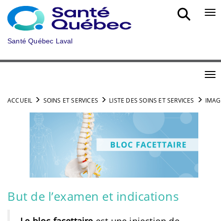
Aller au menu principal
Bou
Santé Québec Laval
Bou
ACCUEIL
SOINS ET SERVICES
LISTE DES SOINS ET SERVICES
IMAG
But de l’examen et indications
Le bloc facettaire
est une injection de