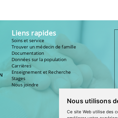
Liens rapides
Soins et service
Trouver un médecin de famille
Documentation
Données sur la population
Carrières
Enseignement et Recherche
ON
Stages
Nous joindre
Nous utilisons d
Ce site Web utilise des c