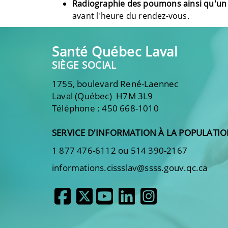
Radiographie des poumons ainsi qu'un 
avant l'heure du rendez-vous.
Santé Québec Laval
SIÈGE SOCIAL
1755, boulevard René-Laennec
Laval (Québec) H7M 3L9
Téléphone : 450 668-1010
SERVICE D'INFORMATION À LA POPULATI
1 877 476-6112 ou 514 390-2167
informations.cissslav@ssss.gouv.qc.ca