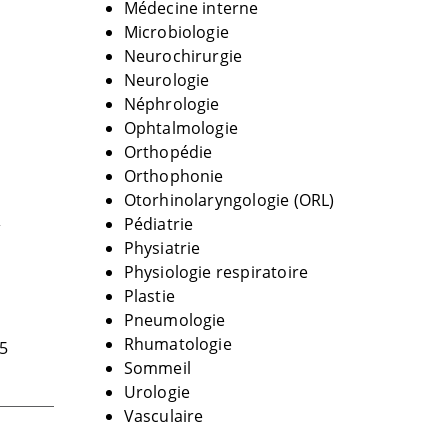
Médecine interne
Microbiologie
Neurochirurgie
Neurologie
Néphrologie
Ophtalmologie
Orthopédie
Orthophonie
Otorhinolaryngologie (ORL)
s
Pédiatrie
Physiatrie
Physiologie respiratoire
Plastie
e
Pneumologie
Rhumatologie
15
Sommeil
Urologie
Vasculaire