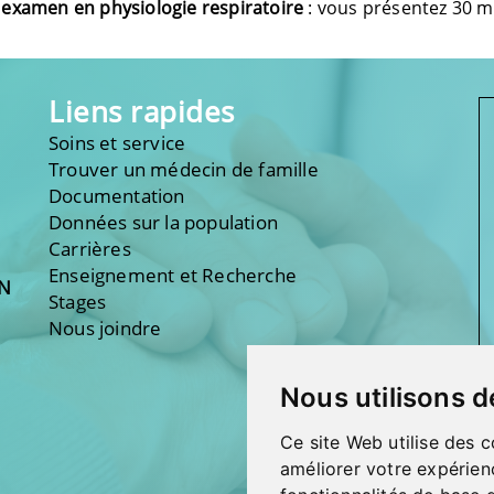
examen en physiologie respiratoire
: vous présentez 30 m
Liens rapides
Soins et service
Trouver un médecin de famille
Documentation
Données sur la population
Carrières
Enseignement et Recherche
ON
Stages
Nous joindre
Nous utilisons d
Ce site Web utilise des c
améliorer votre expérien