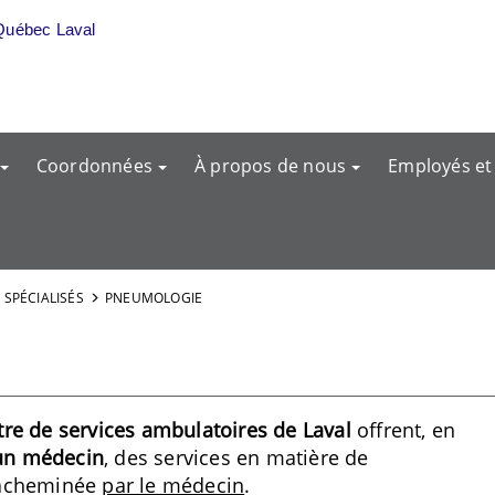
Québec Laval
Coordonnées
À propos de nous
Employés et
 SPÉCIALISÉS
PNEUMOLOGIE
tre de services ambulatoires de Laval
offrent, en
’un médecin
, des services en matière de
 acheminée
par le médecin
.