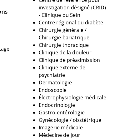
Centre de référence pour
investigation désigné (CRID)
ons
- Clinique du Sein
Centre régional du diabète
Chirurgie générale /
Chirurgie bariatrique
Chirurgie thoracique
tage,
Clinique de la douleur
Clinique de préadmission
Clinique externe de
psychiatrie
Dermatologie
Endoscopie
Électrophysiologie médicale
Endocrinologie
Gastro-entérologie
Gynécologie / obstétrique
Imagerie médicale
Médecine de jour