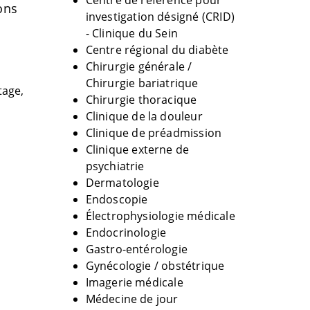
Centre de référence pour
ons
investigation désigné (CRID)
- Clinique du Sein
Centre régional du diabète
Chirurgie générale /
Chirurgie bariatrique
tage,
Chirurgie thoracique
Clinique de la douleur
Clinique de préadmission
Clinique externe de
psychiatrie
Dermatologie
Endoscopie
Électrophysiologie médicale
Endocrinologie
Gastro-entérologie
Gynécologie / obstétrique
Imagerie médicale
Médecine de jour