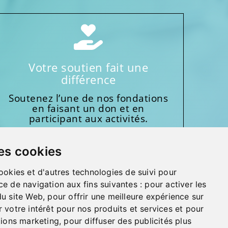
Votre soutien fait une
différence
Soutenez l’une de nos fondations
en faisant un don et en
participant aux activités.
Donnez généreusement!
es cookies
ookies et d'autres technologies de suivi pour
ce de navigation aux fins suivantes :
pour activer les
du site Web
,
pour offrir une meilleure expérience sur
 votre intérêt pour nos produits et services et pour
MMENTAIRES, SUGGESTIONS, REMERCIEMENTS
tions marketing
,
pour diffuser des publicités plus