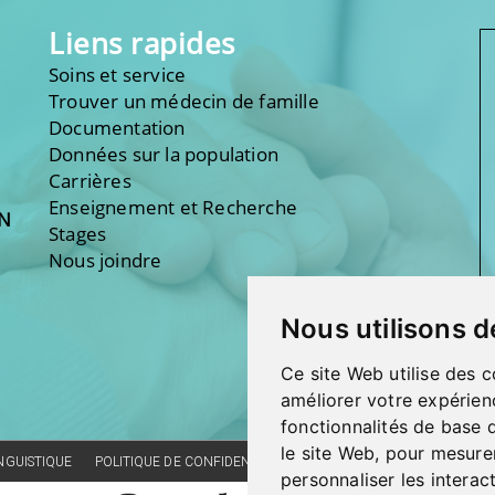
Liens rapides
Soins et service
Trouver un médecin de famille
Documentation
Données sur la population
Carrières
Enseignement et Recherche
ON
Stages
Nous joindre
Nous utilisons d
Ce site Web utilise des c
améliorer votre expérien
fonctionnalités de base 
le site Web
,
pour mesurer
INGUISTIQUE
POLITIQUE DE CONFIDENTIALITÉ
RÉALISATION DU SITE
CO
personnaliser les interac