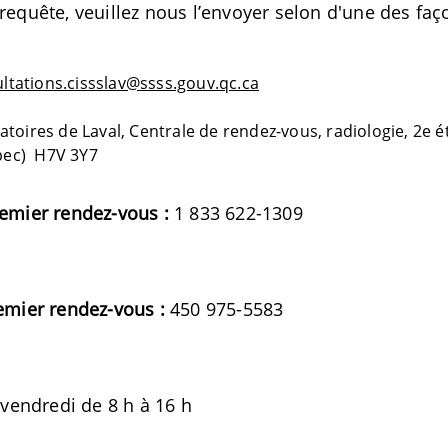
requête, veuillez nous l’envoyer selon d'une des faç
ultations.cissslav@ssss.gouv.qc.ca
atoires de Laval, Centrale de rendez-vous, radiologie, 2e é
bec) H7V 3Y7
emier rendez-vous :
1 833 622-1309
emier rendez-vous :
450 975-5583
 vendredi de 8 h à 16 h