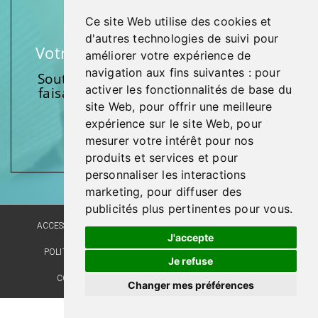
Ce site Web utilise des cookies et
d'autres technologies de suivi pour
Votre soutien fait une différence
améliorer votre expérience de
navigation aux fins suivantes :
pour
Soutenez l’une de nos fondations en
activer les fonctionnalités de base du
faisant un don et en participant aux
activités.
site Web
,
pour offrir une meilleure
expérience sur le site Web
,
pour
Donnez généreusement!
mesurer votre intérêt pour nos
produits et services et pour
personnaliser les interactions
marketing
,
pour diffuser des
publicités plus pertinentes pour vous
.
ACCESSIBILITÉ
PLAN DU SITE
POLITIQUE LINGUISTIQUE
J'accepte
POLITIQUE DE CONFIDENTIALITÉ
RÉALISATION DU SITE
Je refuse
COMMENTAIRES, SUGGESTIONS, REMERCIEMENTS
Changer mes préférences