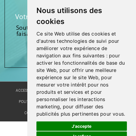
Nous utilisons des
Votre soutien fait une différence
cookies
Soutenez l’une de nos fondations en
faisant un don et en participant aux
Ce site Web utilise des cookies et
activités.
d'autres technologies de suivi pour
améliorer votre expérience de
Donnez généreusement!
navigation aux fins suivantes :
pour
activer les fonctionnalités de base du
site Web
,
pour offrir une meilleure
expérience sur le site Web
,
pour
mesurer votre intérêt pour nos
ACCESSIBILITÉ
PLAN DU SITE
POLITIQUE LINGUISTIQUE
produits et services et pour
personnaliser les interactions
POLITIQUE DE CONFIDENTIALITÉ
RÉALISATION DU SITE
marketing
,
pour diffuser des
COMMENTAIRES, SUGGESTIONS, REMERCIEMENTS
publicités plus pertinentes pour vous
.
J'accepte