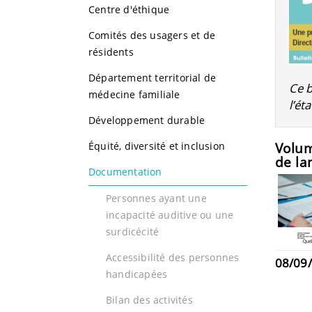
Centre d'éthique
Comités des usagers et de
résidents
Département territorial de
Ce b
médecine familiale
l’ét
Développement durable
Volum
Équité, diversité et inclusion
de la
Documentation
Personnes ayant une
incapacité auditive ou une
surdicécité
Accessibilité des personnes
08/09
handicapées
Bilan des activités