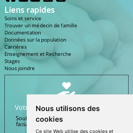
Liens rapides
Soins et service
Trouver un médecin de famille
Documentation
Données sur la population
Carrières
Enseignement et Recherche
Stages
Nous joindre
Votre soutien fait une différence
Nous utilisons des
Soutenez l’une de nos fondations en
cookies
faisant un don et en participant aux
activités.
Ce site Web utilise des cookies et