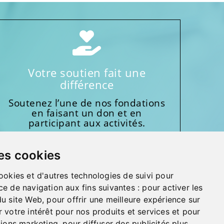
Votre soutien fait une
différence
Soutenez l’une de nos fondations
en faisant un don et en
participant aux activités.
Donnez généreusement!
es cookies
ookies et d'autres technologies de suivi pour
ce de navigation aux fins suivantes :
pour activer les
du site Web
,
pour offrir une meilleure expérience sur
 votre intérêt pour nos produits et services et pour
MMENTAIRES, SUGGESTIONS, REMERCIEMENTS
tions marketing
,
pour diffuser des publicités plus