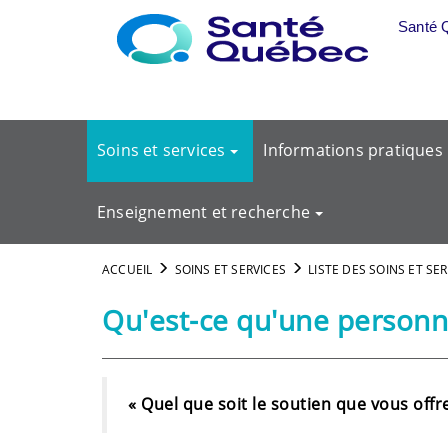
Aller au menu principal
Santé 
Soins et services
Informations pratiques
Enseignement et recherche
ACCUEIL
SOINS ET SERVICES
LISTE DES SOINS ET SE
Qu'est-ce qu'une personn
« Quel que soit le soutien que vous off