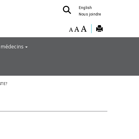
English
Nous joindre
 médecins
NTE?