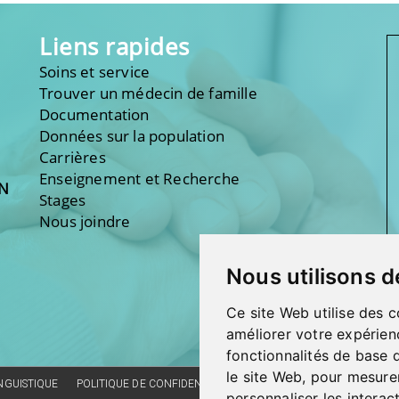
Liens rapides
Soins et service
Trouver un médecin de famille
Documentation
Données sur la population
Carrières
Enseignement et Recherche
ON
Stages
Nous joindre
Nous utilisons d
Ce site Web utilise des c
améliorer votre expérien
fonctionnalités de base 
le site Web
,
pour mesurer
INGUISTIQUE
POLITIQUE DE CONFIDENTIALITÉ
RÉALISATION DU SITE
CO
personnaliser les interac