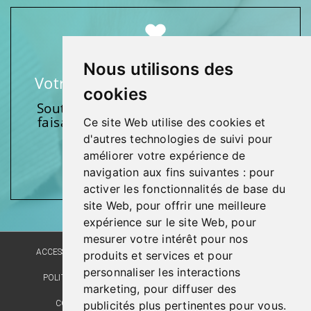
Nous utilisons des
Votre soutien fait une différence
cookies
Soutenez l’une de nos fondations en
faisant un don et en participant aux
Ce site Web utilise des cookies et
activités.
d'autres technologies de suivi pour
améliorer votre expérience de
Donnez généreusement!
navigation aux fins suivantes :
pour
activer les fonctionnalités de base du
site Web
,
pour offrir une meilleure
expérience sur le site Web
,
pour
mesurer votre intérêt pour nos
ACCESSIBILITÉ
PLAN DU SITE
POLITIQUE LINGUISTIQUE
produits et services et pour
personnaliser les interactions
POLITIQUE DE CONFIDENTIALITÉ
RÉALISATION DU SITE
marketing
,
pour diffuser des
publicités plus pertinentes pour vous
.
COMMENTAIRES, SUGGESTIONS, REMERCIEMENTS