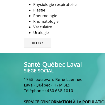
Physiologie respiratoire
Plastie
Pneumologie
Rhumatologie
Vasculaire
Urologie
Retour
Santé Québec Laval
SIÈGE SOCIAL
1755, boulevard René-Laennec
Laval (Québec) H7M 3L9
Téléphone : 450 668-1010
SERVICE D'INFORMATION À LA POPULATI