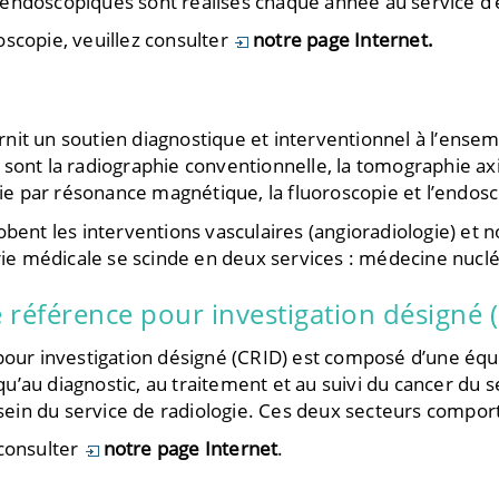
endoscopiques sont réalisés chaque année au service d
scopie, veuillez consulter
notre page Internet.
it un soutien diagnostique et interventionnel à l’ensem
sont la radiographie conventionnelle, la tomographie axi
rie par résonance magnétique, la fluoroscopie et l’endosc
bent les interventions vasculaires (angioradiologie) et n
rie médicale se scinde en deux services : médecine nucléa
e référence pour investigation désigné 
pour investigation désigné (CRID) est composé d’une équip
 qu’au diagnostic, au traitement et au suivi du cancer du 
u sein du service de radiologie. Ces deux secteurs compor
 consulter
notre page Internet
.