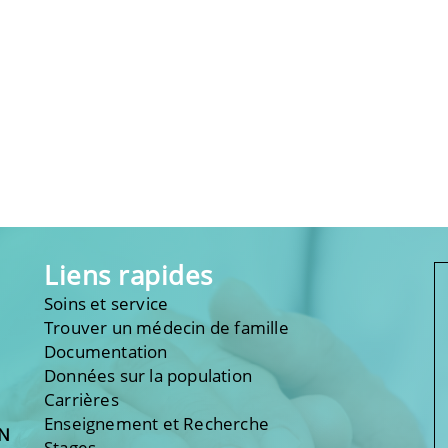
Liens rapides
Soins et service
Trouver un médecin de famille
Documentation
Données sur la population
Carrières
Enseignement et Recherche
ON
Stages