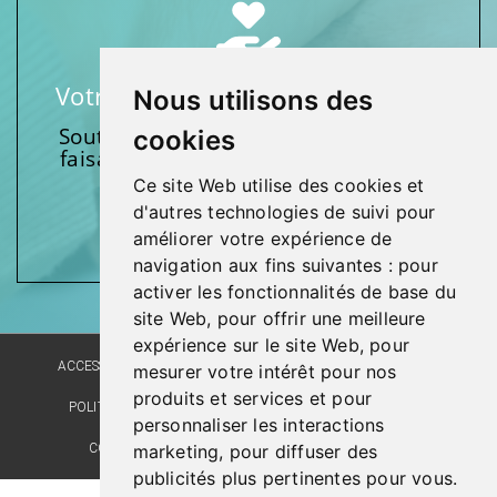
Votre soutien fait une différence
Nous utilisons des
Soutenez l’une de nos fondations en
cookies
faisant un don et en participant aux
activités.
Ce site Web utilise des cookies et
d'autres technologies de suivi pour
Donnez généreusement!
améliorer votre expérience de
navigation aux fins suivantes :
pour
activer les fonctionnalités de base du
site Web
,
pour offrir une meilleure
expérience sur le site Web
,
pour
ACCESSIBILITÉ
PLAN DU SITE
POLITIQUE LINGUISTIQUE
mesurer votre intérêt pour nos
produits et services et pour
POLITIQUE DE CONFIDENTIALITÉ
RÉALISATION DU SITE
personnaliser les interactions
COMMENTAIRES, SUGGESTIONS, REMERCIEMENTS
marketing
,
pour diffuser des
publicités plus pertinentes pour vous
.