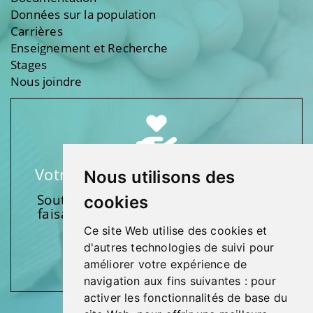
Données sur la population
Carrières
Enseignement et Recherche
Stages
Nous joindre
Votre soutien fait une différence
Nous utilisons des
Soutenez l’une de nos fondations en
cookies
faisant un don et en participant aux
activités.
Ce site Web utilise des cookies et
d'autres technologies de suivi pour
Donnez généreusement!
améliorer votre expérience de
navigation aux fins suivantes :
pour
activer les fonctionnalités de base du