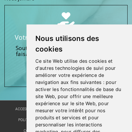
Votre soutien fait une différence
Nous utilisons des
Soutenez l’une de nos fondations en
cookies
faisant un don et en participant aux
activités.
Ce site Web utilise des cookies et
d'autres technologies de suivi pour
Donnez généreusement!
améliorer votre expérience de
navigation aux fins suivantes :
pour
activer les fonctionnalités de base du
site Web
,
pour offrir une meilleure
expérience sur le site Web
,
pour
ACCESSIBILITÉ
PLAN DU SITE
POLITIQUE LINGUISTIQUE
mesurer votre intérêt pour nos
produits et services et pour
POLITIQUE DE CONFIDENTIALITÉ
RÉALISATION DU SITE
personnaliser les interactions
marketing
,
pour diffuser des
COMMENTAIRES, SUGGESTIONS, REMERCIEMENTS