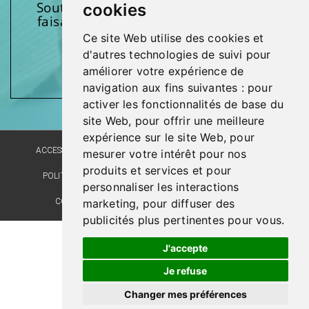
Soutenez l’une de nos fondations en
cookies
faisant un don et en participant aux
activités.
Ce site Web utilise des cookies et
d'autres technologies de suivi pour
Donnez généreusement!
améliorer votre expérience de
navigation aux fins suivantes :
pour
activer les fonctionnalités de base du
site Web
,
pour offrir une meilleure
expérience sur le site Web
,
pour
ACCESSIBILITÉ
PLAN DU SITE
POLITIQUE LINGUISTIQUE
mesurer votre intérêt pour nos
produits et services et pour
POLITIQUE DE CONFIDENTIALITÉ
RÉALISATION DU SITE
personnaliser les interactions
COMMENTAIRES, SUGGESTIONS, REMERCIEMENTS
marketing
,
pour diffuser des
publicités plus pertinentes pour vous
.
Dernière mise à jour : 6 juin 2023
J'accepte
Je refuse
Changer mes préférences
© Santé Québec Laval, 2026