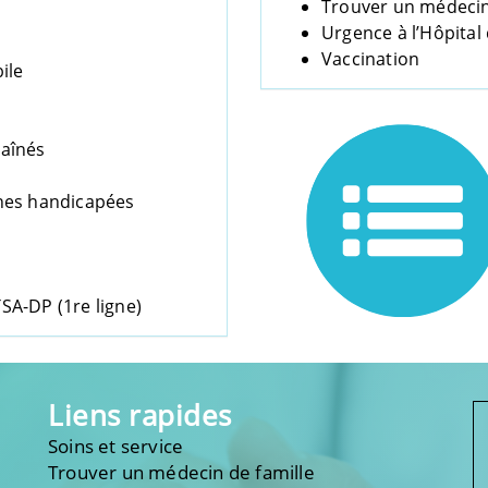
Trouver un médecin
Urgence à l’Hôpital 
Vaccination
ile
 aînés
nes handicapées
TSA-DP (1re ligne)
Liens rapides
Soins et service
Trouver un médecin de famille