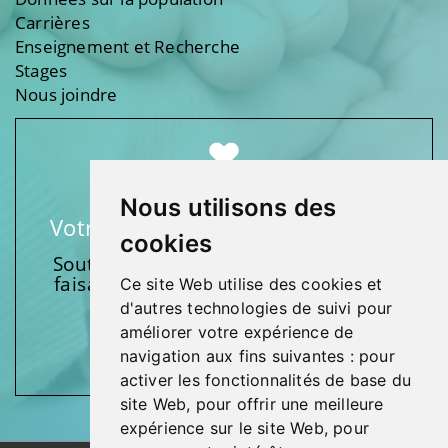
Carrières
Enseignement et Recherche
Stages
Nous joindre
Nous utilisons des
Votre soutien fait une différence
cookies
Soutenez l’une de nos fondations en
faisant un don et en participant aux
Ce site Web utilise des cookies et
activités.
d'autres technologies de suivi pour
améliorer votre expérience de
Donnez généreusement!
navigation aux fins suivantes :
pour
activer les fonctionnalités de base du
site Web
,
pour offrir une meilleure
expérience sur le site Web
,
pour