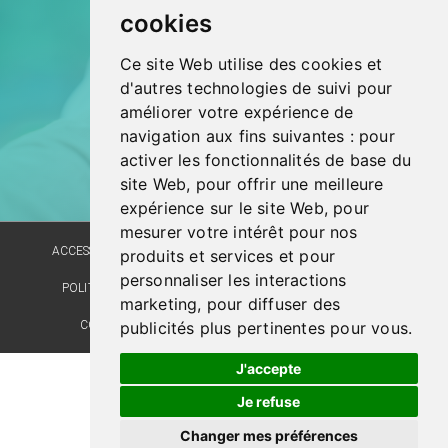
cookies
Ce site Web utilise des cookies et
d'autres technologies de suivi pour
améliorer votre expérience de
navigation aux fins suivantes :
pour
activer les fonctionnalités de base du
site Web
,
pour offrir une meilleure
expérience sur le site Web
,
pour
mesurer votre intérêt pour nos
ACCESSIBILITÉ
PLAN DU SITE
POLITIQUE LINGUISTIQUE
produits et services et pour
personnaliser les interactions
POLITIQUE DE CONFIDENTIALITÉ
RÉALISATION DU SITE
marketing
,
pour diffuser des
COMMENTAIRES, SUGGESTIONS, REMERCIEMENTS
publicités plus pertinentes pour vous
.
J'accepte
Je refuse
Changer mes préférences
© Santé Québec Laval, 2026