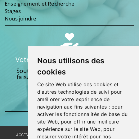
Enseignement et Recherche
Stages
Nous joindre
Votre soutien fait une différence
Nous utilisons des
Soutenez l’une de nos fondations en
cookies
faisant un don et en participant aux
activités.
Ce site Web utilise des cookies et
d'autres technologies de suivi pour
Donnez généreusement!
améliorer votre expérience de
navigation aux fins suivantes :
pour
activer les fonctionnalités de base du
site Web
,
pour offrir une meilleure
expérience sur le site Web
,
pour
ACCESSIBILITÉ
PLAN DU SITE
POLITIQUE LINGUISTIQUE
mesurer votre intérêt pour nos