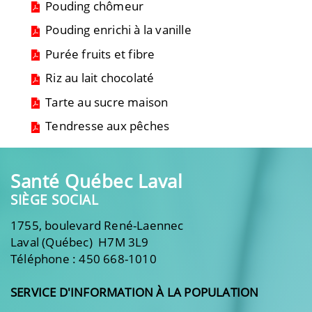
Pouding chômeur
Pouding enrichi à la vanille
Purée fruits et fibre
Riz au lait chocolaté
Tarte au sucre maison
Tendresse aux pêches
Santé Québec Laval
SIÈGE SOCIAL
1755, boulevard René-Laennec
Laval (Québec) H7M 3L9
Téléphone : 450 668-1010
SERVICE D'INFORMATION À LA POPULATION