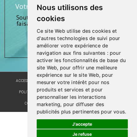
Votre soutien fait une différence
Nous utilisons des
Soutenez l’une de nos fondations en
cookies
faisant un don et en participant aux
activités.
Ce site Web utilise des cookies et
d'autres technologies de suivi pour
Donnez généreusement!
améliorer votre expérience de
navigation aux fins suivantes :
pour
activer les fonctionnalités de base du
site Web
,
pour offrir une meilleure
expérience sur le site Web
,
pour
ACCESSIBILITÉ
PLAN DU SITE
POLITIQUE LINGUISTIQUE
mesurer votre intérêt pour nos
produits et services et pour
POLITIQUE DE CONFIDENTIALITÉ
RÉALISATION DU SITE
personnaliser les interactions
COMMENTAIRES, SUGGESTIONS, REMERCIEMENTS
marketing
,
pour diffuser des
publicités plus pertinentes pour vous
.
Dernière mise à jour : 10 septembre 2020
J'accepte
Je refuse