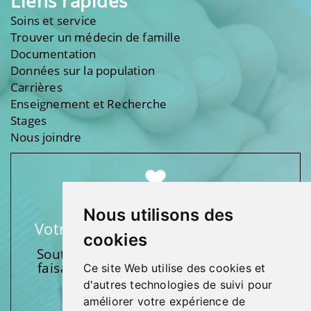
Liens rapides
Soins et service
Trouver un médecin de famille
Documentation
Données sur la population
Carrières
Enseignement et Recherche
Stages
Nous joindre
Nous utilisons des
Votre soutien fait une différence
cookies
Soutenez l’une de nos fondations en
faisant un don et en participant aux
Ce site Web utilise des cookies et
activités.
d'autres technologies de suivi pour
améliorer votre expérience de
Donnez généreusement!