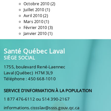
Octobre 2010
(2)
Juillet 2010
(1)
Avril 2010
(2)
Mars 2010
(1)
Février 2010
(3)
Janvier 2010
(1)
Santé Québec Laval
SIÈGE SOCIAL
1755, boulevard René-Laennec
Laval (Québec) H7M 3L9
Téléphone : 450 668-1010
SERVICE D'INFORMATION À LA POPULATION
1 877 476-6112 ou 514 390-2167
informations.cissslav@ssss.gouv.qc.ca