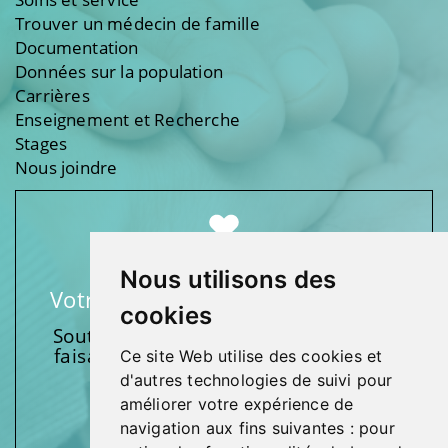
Trouver un médecin de famille
Documentation
Données sur la population
Carrières
Enseignement et Recherche
Stages
Nous joindre
Nous utilisons des
Votre soutien fait une différence
cookies
Soutenez l’une de nos fondations en
faisant un don et en participant aux
Ce site Web utilise des cookies et
activités.
d'autres technologies de suivi pour
améliorer votre expérience de
Donnez généreusement!
navigation aux fins suivantes :
pour