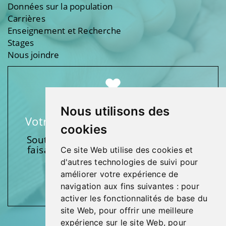
Données sur la population
Carrières
Enseignement et Recherche
Stages
Nous joindre
Nous utilisons des
Votre soutien fait une différence
cookies
Soutenez l’une de nos fondations en
faisant un don et en participant aux
Ce site Web utilise des cookies et
activités.
d'autres technologies de suivi pour
améliorer votre expérience de
Donnez généreusement!
navigation aux fins suivantes :
pour
activer les fonctionnalités de base du
site Web
,
pour offrir une meilleure
expérience sur le site Web
,
pour