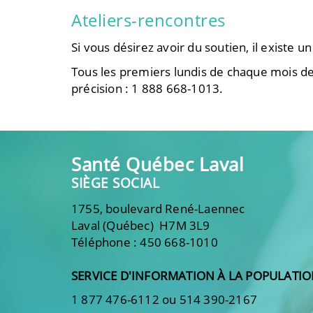
Ateliers-rencontres
Si vous désirez avoir du soutien, il existe 
Tous les premiers lundis de chaque mois de 
précision : 1 888 668-1013.
Santé Québec Laval
SIÈGE SOCIAL
1755, boulevard René-Laennec
Laval (Québec) H7M 3L9
Téléphone : 450 668-1010
SERVICE D'INFORMATION À LA POPULATI
1 877 476-6112 ou 514 390-2167