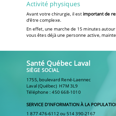
Activité physiques
Avant votre chirurgie, il est
important de res
d’être complexe.
En effet, une marche de 15 minutes autour 
vous êtes déjà une personne active, mainten
Santé Québec Laval
SIÈGE SOCIAL
1755, boulevard René-Laennec
Laval (Québec) H7M 3L9
Téléphone : 450 668-1010
SERVICE D'INFORMATION À LA POPULATI
1 877 476-6112 ou 514 390-2167