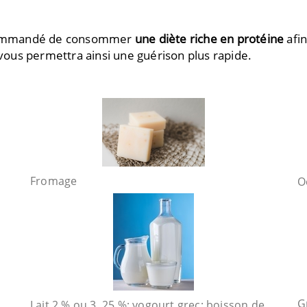
recommandé de consommer
une diète riche en protéine
afin
i vous permettra ainsi une guérison plus rapide.
Fromage
O
G
Lait 2 % ou 3, 25 %; yogourt grec; boisson de