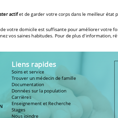
ter actif
et de garder votre corps dans le meilleur état p
de votre domicile est suffisante pour améliorer votre f
ez vos saines habitudes. Pour de plus d'information, ré
Liens rapides
Soins et service
Trouver un médecin de famille
Documentation
Données sur la population
Carrières
Enseignement et Recherche
ON
Stages
Nous joindre