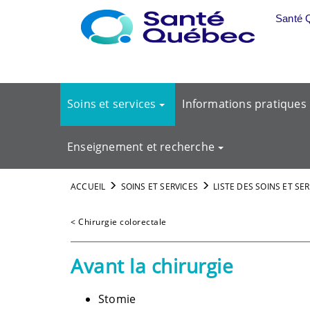
Aller au menu principal
Santé 
Soins et services
Informations pratiques
Enseignement et recherche
ACCUEIL
SOINS ET SERVICES
LISTE DES SOINS ET SE
< Chirurgie colorectale
Avant la chirurgie
Stomie