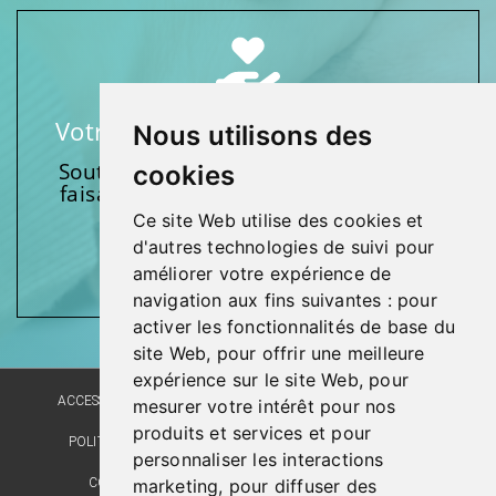
Votre soutien fait une différence
Nous utilisons des
Soutenez l’une de nos fondations en
cookies
faisant un don et en participant aux
activités.
Ce site Web utilise des cookies et
d'autres technologies de suivi pour
Donnez généreusement!
améliorer votre expérience de
navigation aux fins suivantes :
pour
activer les fonctionnalités de base du
site Web
,
pour offrir une meilleure
expérience sur le site Web
,
pour
ACCESSIBILITÉ
PLAN DU SITE
POLITIQUE LINGUISTIQUE
mesurer votre intérêt pour nos
produits et services et pour
POLITIQUE DE CONFIDENTIALITÉ
RÉALISATION DU SITE
personnaliser les interactions
marketing
,
pour diffuser des
COMMENTAIRES, SUGGESTIONS, REMERCIEMENTS