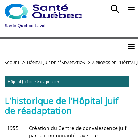
Aller au menu principal
Bou
Santé Québec Laval
Bou
ACCUEIL
HÔPITAL JUIF DE RÉADAPTATION
À PROPOS DE L'HÔPITAL 
Hôpital juif de réadaptation
L’historique de l’Hôpital juif
de réadaptation
1955
Création du Centre de convalescence juif
par la communauté juive – un