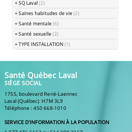
+
SQ Laval
(2)
+
Saines habitudes de vie
(2)
+
Santé mentale
(6)
+
Santé sexuelle
(2)
+
TYPE INSTALLATION
(1)
Santé Québec Laval
SIÈGE SOCIAL
1755, boulevard René-Laennec
Laval (Québec) H7M 3L9
Téléphone : 450 668-1010
SERVICE D'INFORMATION À LA POPULATION