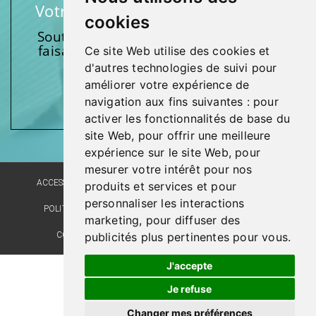
Votre soutien fait une différence
cookies
Soutenez l’une de nos fondations en
faisant un don et en participant aux
Ce site Web utilise des cookies et
activités.
d'autres technologies de suivi pour
améliorer votre expérience de
Donnez généreusement!
navigation aux fins suivantes :
pour
activer les fonctionnalités de base du
site Web
,
pour offrir une meilleure
expérience sur le site Web
,
pour
mesurer votre intérêt pour nos
ACCESSIBILITÉ
PLAN DU SITE
POLITIQUE LINGUISTIQUE
produits et services et pour
personnaliser les interactions
POLITIQUE DE CONFIDENTIALITÉ
RÉALISATION DU SITE
marketing
,
pour diffuser des
COMMENTAIRES, SUGGESTIONS, REMERCIEMENTS
publicités plus pertinentes pour vous
.
J'accepte
Je refuse
Changer mes préférences
© Santé Québec Laval, 2026