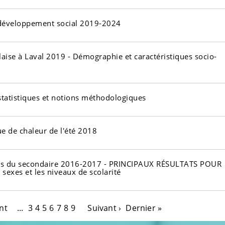
e développement social 2019-2024
laise à Laval 2019 - Démographie et caractéristiques socio-
s statistiques et notions méthodologiques
e de chaleur de l'été 2018
unes du secondaire 2016-2017 - PRINCIPAUX RÉSULTATS POUR
sexes et les niveaux de scolarité
nt
...
3
4
5
6
7
8
9
Suivant ›
Dernier »