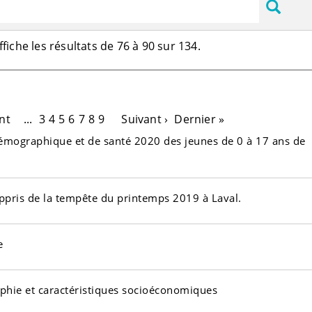
Affiche les résultats de 76 à 90 sur 134.
nt
...
3
4
5
6
7
8
9
Suivant ›
Dernier »
mographique et de santé 2020 des jeunes de 0 à 17 ans de
ppris de la tempête du printemps 2019 à Laval.
e
raphie et caractéristiques socioéconomiques