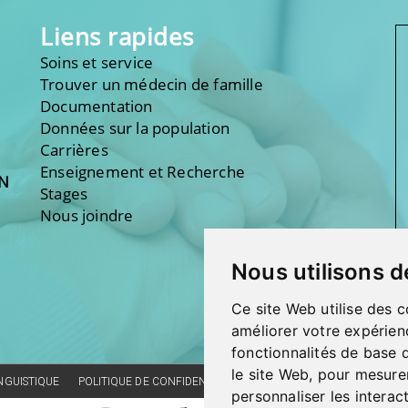
Liens rapides
Soins et service
Trouver un médecin de famille
Documentation
Données sur la population
Carrières
Enseignement et Recherche
ON
Stages
Nous joindre
Nous utilisons d
Ce site Web utilise des c
améliorer votre expérien
fonctionnalités de base 
le site Web
,
pour mesurer
INGUISTIQUE
POLITIQUE DE CONFIDENTIALITÉ
RÉALISATION DU SITE
CO
personnaliser les interac