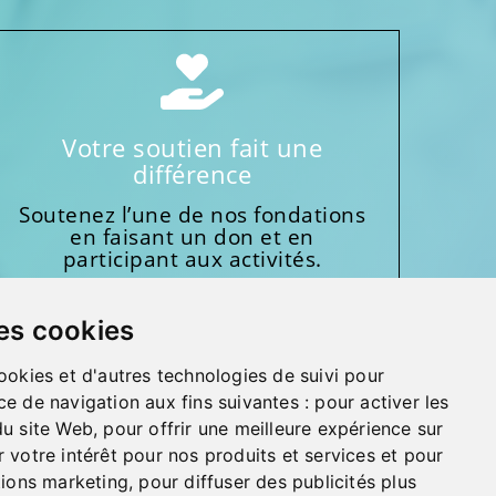
Votre soutien fait une
différence
Soutenez l’une de nos fondations
en faisant un don et en
participant aux activités.
Donnez généreusement!
es cookies
ookies et d'autres technologies de suivi pour
ce de navigation aux fins suivantes :
pour activer les
du site Web
,
pour offrir une meilleure expérience sur
 votre intérêt pour nos produits et services et pour
MMENTAIRES, SUGGESTIONS, REMERCIEMENTS
tions marketing
,
pour diffuser des publicités plus