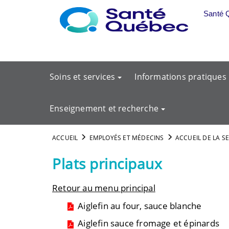
Aller au menu principal
Santé 
Soins et services
Informations pratiques
Enseignement et recherche
ACCUEIL
EMPLOYÉS ET MÉDECINS
ACCUEIL DE LA S
Plats principaux
Retour au menu principal
Aiglefin au four, sauce blanche
Aiglefin sauce fromage et épinards