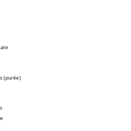
mate
s (purée)
e
es
re