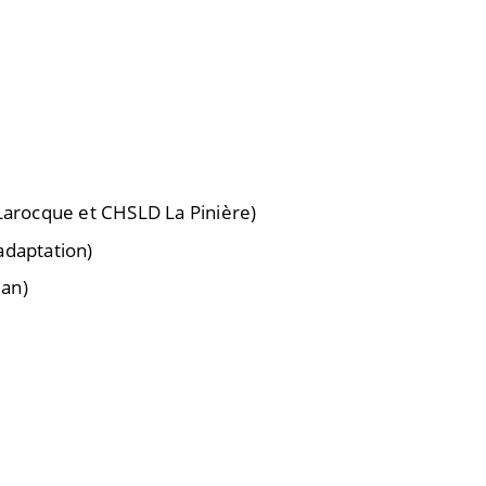
rocque et CHSLD La Pinière)
adaptation)
ean)