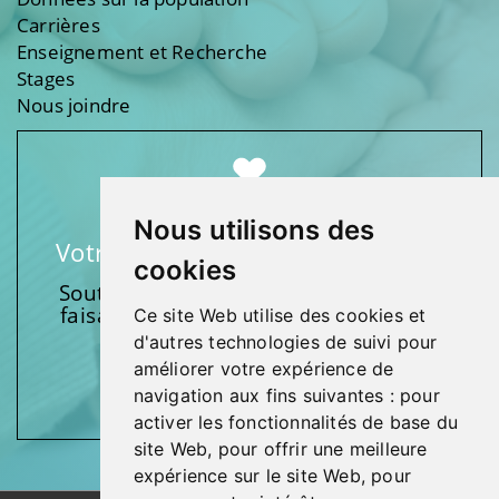
Carrières
Enseignement et Recherche
Stages
Nous joindre
Nous utilisons des
Votre soutien fait une différence
cookies
Soutenez l’une de nos fondations en
faisant un don et en participant aux
Ce site Web utilise des cookies et
activités.
d'autres technologies de suivi pour
améliorer votre expérience de
Donnez généreusement!
navigation aux fins suivantes :
pour
activer les fonctionnalités de base du
site Web
,
pour offrir une meilleure
expérience sur le site Web
,
pour