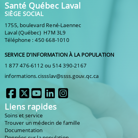
Santé Québec Laval
SIÈGE SOCIAL
1755, boulevard René-Laennec
Laval (Québec) H7M 3L9
Téléphone : 450 668-1010
SERVICE D'INFORMATION À LA POPULATION
1 877 476-6112 ou 514 390-2167
informations.cissslav@ssss.gouv.qc.ca
Liens rapides
Soins et service
Trouver un médecin de famille
Documentation
Données sur la population