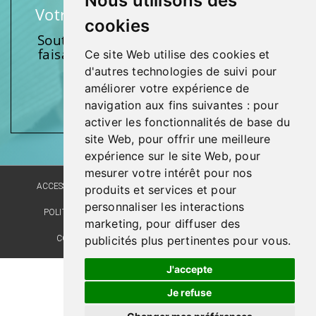
Nous utilisons des
Votre soutien fait une différence
cookies
Soutenez l’une de nos fondations en
faisant un don et en participant aux
Ce site Web utilise des cookies et
activités.
d'autres technologies de suivi pour
améliorer votre expérience de
Donnez généreusement!
navigation aux fins suivantes :
pour
activer les fonctionnalités de base du
site Web
,
pour offrir une meilleure
expérience sur le site Web
,
pour
mesurer votre intérêt pour nos
ACCESSIBILITÉ
PLAN DU SITE
POLITIQUE LINGUISTIQUE
produits et services et pour
personnaliser les interactions
POLITIQUE DE CONFIDENTIALITÉ
RÉALISATION DU SITE
marketing
,
pour diffuser des
COMMENTAIRES, SUGGESTIONS, REMERCIEMENTS
publicités plus pertinentes pour vous
.
J'accepte
Je refuse