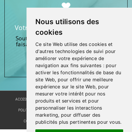
Nous utilisons des
Votre soutien fait une différence
cookies
Soutenez l’une de nos fondations en
faisant un don et en participant aux
Ce site Web utilise des cookies et
activités.
d'autres technologies de suivi pour
améliorer votre expérience de
Donnez généreusement!
navigation aux fins suivantes :
pour
activer les fonctionnalités de base du
site Web
,
pour offrir une meilleure
expérience sur le site Web
,
pour
mesurer votre intérêt pour nos
ACCESSIBILITÉ
PLAN DU SITE
POLITIQUE LINGUISTIQUE
produits et services et pour
personnaliser les interactions
POLITIQUE DE CONFIDENTIALITÉ
RÉALISATION DU SITE
marketing
,
pour diffuser des
COMMENTAIRES, SUGGESTIONS, REMERCIEMENTS
publicités plus pertinentes pour vous
.