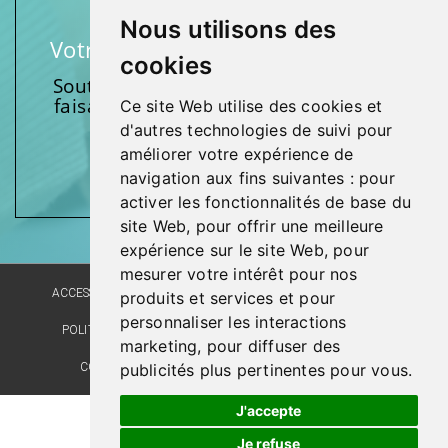
Nous utilisons des
Votre soutien fait une différence
cookies
Soutenez l’une de nos fondations en
faisant un don et en participant aux
Ce site Web utilise des cookies et
activités.
d'autres technologies de suivi pour
améliorer votre expérience de
Donnez généreusement!
navigation aux fins suivantes :
pour
activer les fonctionnalités de base du
site Web
,
pour offrir une meilleure
expérience sur le site Web
,
pour
mesurer votre intérêt pour nos
ACCESSIBILITÉ
PLAN DU SITE
POLITIQUE LINGUISTIQUE
produits et services et pour
personnaliser les interactions
POLITIQUE DE CONFIDENTIALITÉ
RÉALISATION DU SITE
marketing
,
pour diffuser des
publicités plus pertinentes pour vous
.
COMMENTAIRES, SUGGESTIONS, REMERCIEMENTS
J'accepte
Je refuse