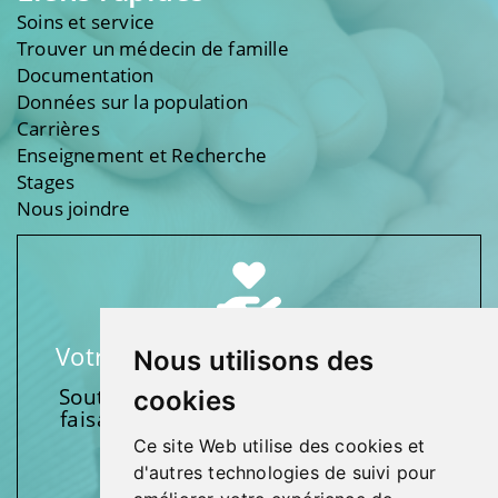
Soins et service
Trouver un médecin de famille
Documentation
Données sur la population
Carrières
Enseignement et Recherche
Stages
Nous joindre
Votre soutien fait une différence
Nous utilisons des
Soutenez l’une de nos fondations en
cookies
faisant un don et en participant aux
activités.
Ce site Web utilise des cookies et
d'autres technologies de suivi pour
Donnez généreusement!