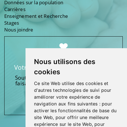
Données sur la population
Carrières
Enseignement et Recherche
Stages
Nous joindre
Nous utilisons des
Votre soutien fait une différence
cookies
Soutenez l’une de nos fondations en
faisant un don et en participant aux
Ce site Web utilise des cookies et
activités.
d'autres technologies de suivi pour
améliorer votre expérience de
Donnez généreusement!
navigation aux fins suivantes :
pour
activer les fonctionnalités de base du
site Web
,
pour offrir une meilleure
expérience sur le site Web
,
pour