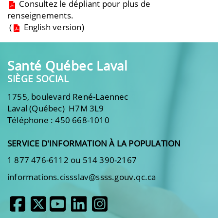
Consultez le dépliant pour plus de
renseignements
.
(
English version
)
Santé Québec Laval
SIÈGE SOCIAL
1755, boulevard René-Laennec
Laval (Québec) H7M 3L9
Téléphone : 450 668-1010
SERVICE D'INFORMATION À LA POPULATION
1 877 476-6112 ou 514 390-2167
informations.cissslav@ssss.gouv.qc.ca