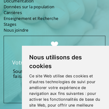
Documentation
Données sur la population
Carrières
Enseignement et Recherche
Stages
Nous joindre
Nous utilisons des
Votre soutien fait une différence
cookies
Soutenez l’une de nos fondations en
faisant un don et en participant aux
Ce site Web utilise des cookies et
activités.
d'autres technologies de suivi pour
améliorer votre expérience de
Donnez généreusement!
navigation aux fins suivantes :
pour
activer les fonctionnalités de base du
site Web
,
pour offrir une meilleure