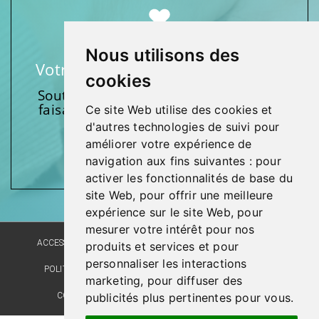
Nous utilisons des
Votre soutien fait une différence
cookies
Soutenez l’une de nos fondations en
faisant un don et en participant aux
Ce site Web utilise des cookies et
activités.
d'autres technologies de suivi pour
améliorer votre expérience de
Donnez généreusement!
navigation aux fins suivantes :
pour
activer les fonctionnalités de base du
site Web
,
pour offrir une meilleure
expérience sur le site Web
,
pour
mesurer votre intérêt pour nos
ACCESSIBILITÉ
PLAN DU SITE
POLITIQUE LINGUISTIQUE
produits et services et pour
personnaliser les interactions
POLITIQUE DE CONFIDENTIALITÉ
RÉALISATION DU SITE
marketing
,
pour diffuser des
COMMENTAIRES, SUGGESTIONS, REMERCIEMENTS
publicités plus pertinentes pour vous
.