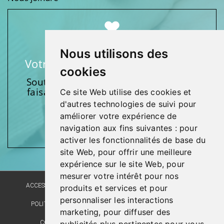
Nous utilisons des
Votre soutien fait une différence
cookies
Soutenez l’une de nos fondations en
faisant un don et en participant aux
Ce site Web utilise des cookies et
activités.
d'autres technologies de suivi pour
améliorer votre expérience de
Donnez généreusement!
navigation aux fins suivantes :
pour
activer les fonctionnalités de base du
site Web
,
pour offrir une meilleure
expérience sur le site Web
,
pour
mesurer votre intérêt pour nos
ACCESSIBILITÉ
PLAN DU SITE
POLITIQUE LINGUISTIQUE
produits et services et pour
personnaliser les interactions
POLITIQUE DE CONFIDENTIALITÉ
RÉALISATION DU SITE
marketing
,
pour diffuser des
COMMENTAIRES, SUGGESTIONS, REMERCIEMENTS