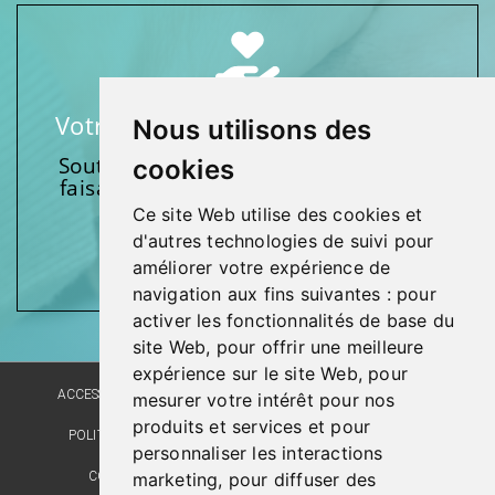
Votre soutien fait une différence
Nous utilisons des
Soutenez l’une de nos fondations en
cookies
faisant un don et en participant aux
activités.
Ce site Web utilise des cookies et
d'autres technologies de suivi pour
Donnez généreusement!
améliorer votre expérience de
navigation aux fins suivantes :
pour
activer les fonctionnalités de base du
site Web
,
pour offrir une meilleure
expérience sur le site Web
,
pour
ACCESSIBILITÉ
PLAN DU SITE
POLITIQUE LINGUISTIQUE
mesurer votre intérêt pour nos
produits et services et pour
POLITIQUE DE CONFIDENTIALITÉ
RÉALISATION DU SITE
personnaliser les interactions
marketing
,
pour diffuser des
COMMENTAIRES, SUGGESTIONS, REMERCIEMENTS