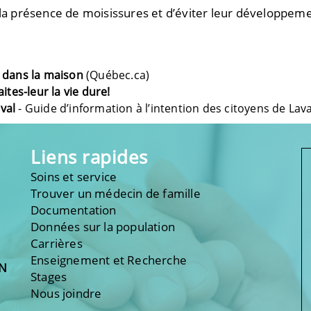
 la présence de moisissures et d’éviter leur développeme
s dans la maison
(Québec.ca)
ites-leur la vie dure!
val
- Guide d’information à l’intention des citoyens de Laval
Liens rapides
Soins et service
Trouver un médecin de famille
Documentation
Données sur la population
Carrières
Enseignement et Recherche
ON
Stages
Nous joindre