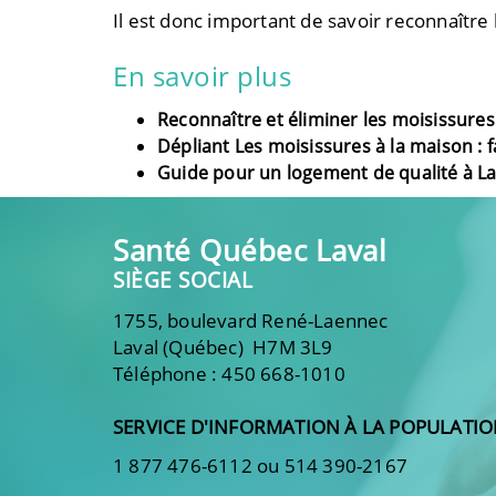
Il est donc important de savoir reconnaître
En savoir plus
Reconnaître et éliminer les moisissure
Dépliant Les moisissures à la maison : fa
Guide pour un logement de qualité à La
Santé Québec Laval
SIÈGE SOCIAL
1755, boulevard René-Laennec
Laval (Québec) H7M 3L9
Téléphone : 450 668-1010
SERVICE D'INFORMATION À LA POPULATI
1 877 476-6112 ou 514 390-2167