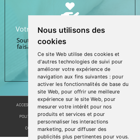
Votre soutien fait une différence
Nous utilisons des
Soutenez l’une de nos fondations en
cookies
faisant un don et en participant aux
activités.
Ce site Web utilise des cookies et
d'autres technologies de suivi pour
Donnez généreusement!
améliorer votre expérience de
navigation aux fins suivantes :
pour
activer les fonctionnalités de base du
site Web
,
pour offrir une meilleure
expérience sur le site Web
,
pour
ACCESSIBILITÉ
PLAN DU SITE
POLITIQUE LINGUISTIQUE
mesurer votre intérêt pour nos
produits et services et pour
POLITIQUE DE CONFIDENTIALITÉ
RÉALISATION DU SITE
personnaliser les interactions
COMMENTAIRES, SUGGESTIONS, REMERCIEMENTS
marketing
,
pour diffuser des
publicités plus pertinentes pour vous
.