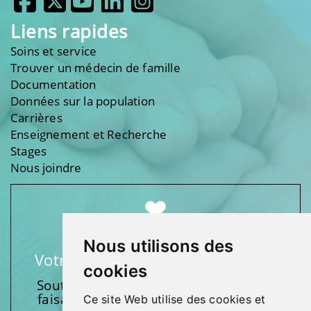
Liens rapides
Soins et service
Trouver un médecin de famille
Documentation
Données sur la population
Carrières
Enseignement et Recherche
Stages
Nous joindre
Nous utilisons des
Votre soutien fait une différence
cookies
Soutenez l’une de nos fondations en
faisant un don et en participant aux
Ce site Web utilise des cookies et