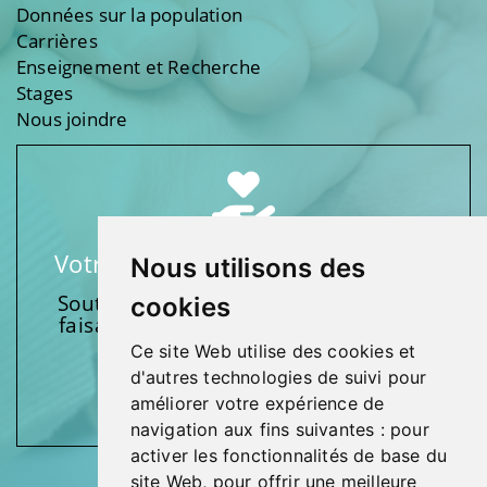
Données sur la population
Carrières
Enseignement et Recherche
Stages
Nous joindre
Votre soutien fait une différence
Nous utilisons des
Soutenez l’une de nos fondations en
cookies
faisant un don et en participant aux
activités.
Ce site Web utilise des cookies et
d'autres technologies de suivi pour
Donnez généreusement!
améliorer votre expérience de
navigation aux fins suivantes :
pour
activer les fonctionnalités de base du
site Web
,
pour offrir une meilleure